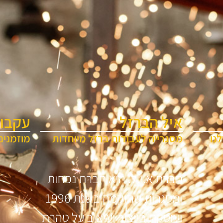
איל הברזל
עקבו 
נו
מסגרייה לעבודות ברזל מיוחדות
מוזמנים
חברת א.י.ל. היא חברת נפחות
ומסגרות שהוקמה בשנת 1996
ועוסקת בייצור ועיצוב על טהרת