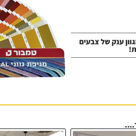
וון ענק של צבעים
!
...