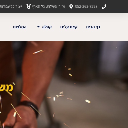
052-263-7298
אזורי פעילות: כל הארץ
ייצור כל עבודו
דף הבית
קצת עלינו
קטלוג
המלצות
משר