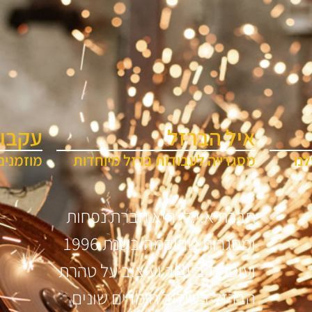
איל הברזל
עקבו 
נו
מסגרייה לעבודות ברזל מיוחדות
מוזמנים
חברת א.י.ל. היא חברת נפחות
ומסגרות שהוקמה בשנת 1996
ועוסקת בייצור ועיצוב על טהרת
הברזל בשילוב חומרים שונים