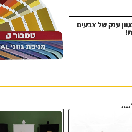
וון ענק של צבעים
!
...