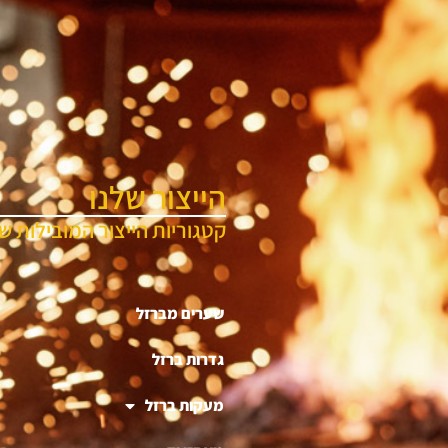
הייצור שלנו
קטגוריות הייצור המובילות של
שערים מברזל
גדרות ברזל
מעקות ברזל