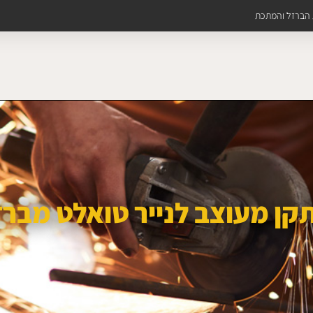
ת הברזל והמתכת
קן מעוצב לנייר טואלט מברז