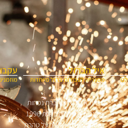
איל הברזל
עקבו 
נו
מסגרייה לעבודות ברזל מיוחדות
מוזמנים
חברת א.י.ל. היא חברת נפחות
ומסגרות שהוקמה בשנת 1996
ועוסקת בייצור ועיצוב על טהרת