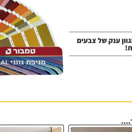
וון ענק של צבעים
!
...