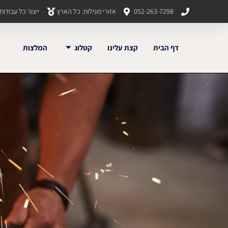
052-263-7298
אזורי פעילות: כל הארץ
ייצור כל עבודו
דף הבית
קצת עלינו
קטלוג
המלצות