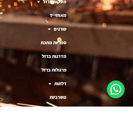
מעקות ברזל
מאחזי יד
סורגים
ספריות מתכת
מדרגות ברזל
פרגולות ברזל
דלתות
משרביות
ריהוט ברזל
בניית דוכנים לעסקים