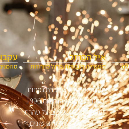
איל הברזל
עקבו 
נו
מסגרייה לעבודות ברזל מיוחדות
מוזמנים
חברת א.י.ל. היא חברת נפחות
ומסגרות שהוקמה בשנת 1996
ועוסקת בייצור ועיצוב על טהרת
הברזל בשילוב חומרים שונים