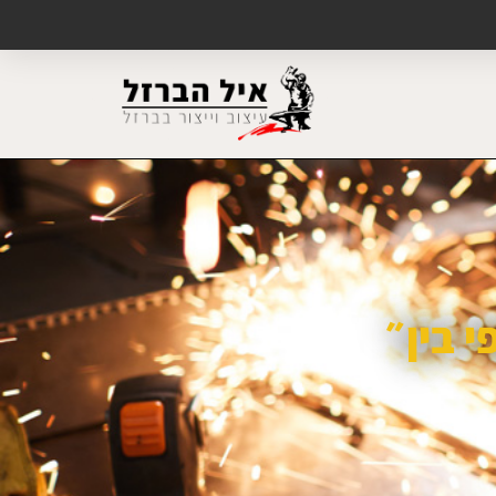
 בין״