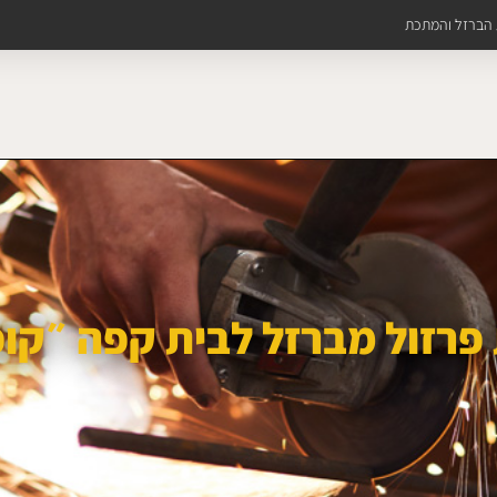
ת הברזל והמתכת
פרזול מברזל לבית קפה ״קופי