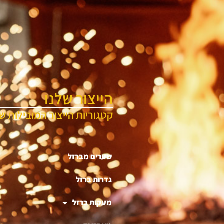
הייצור שלנו
קטגוריות הייצור המובילות של
שערים מברזל
גדרות ברזל
מעקות ברזל