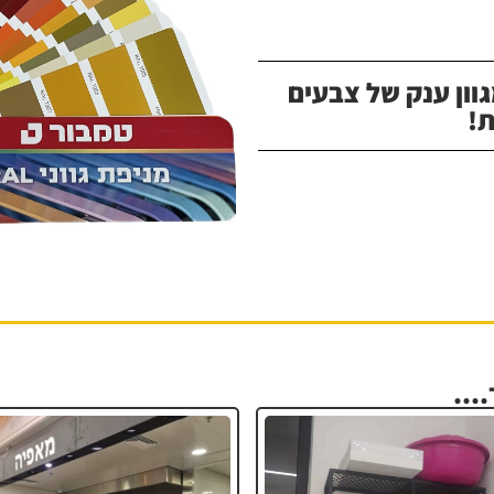
וון ענק של צבעים
!
...