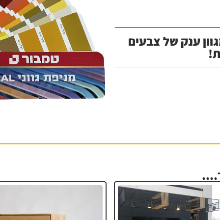
וון ענק של צבעים
!
...