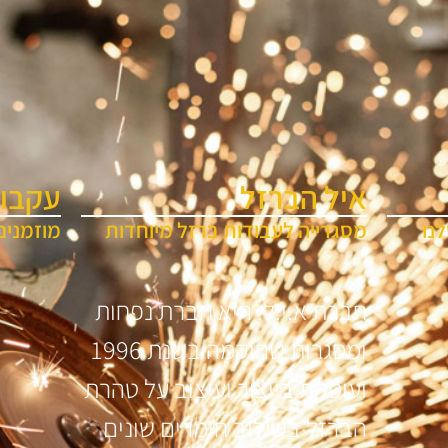
איל הברזל
עקבו 
נו
מסגרייה לעבודות ברזל מיוחדות
מוזמנים
חברת א.י.ל. היא חברת נפחות
ומסגרות שהוקמה בשנת 1996
ועוסקת בייצור ועיצוב על טהרת
הברזל בשילוב חומרים שונים