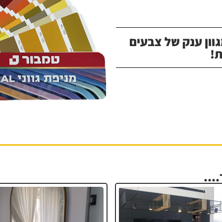
וון ענק של צבעים
!
...