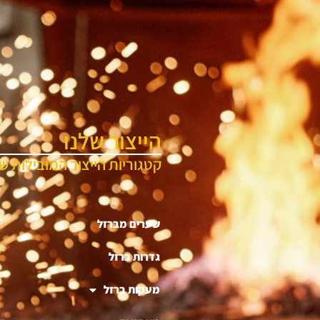
הייצור שלנו
קטגוריות הייצור המובילות של
שערים מברזל
גדרות ברזל
מעקות ברזל