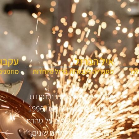
איל הברזל
עקבו 
נו
מסגרייה לעבודות ברזל מיוחדות
מוזמנים
חברת א.י.ל. היא חברת נפחות
ומסגרות שהוקמה בשנת 1996
ועוסקת בייצור ועיצוב על טהרת
הברזל בשילוב חומרים שונים