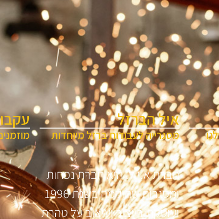
איל הברזל
עקבו 
נו
מסגרייה לעבודות ברזל מיוחדות
מוזמנים
חברת א.י.ל. היא חברת נפחות
ומסגרות שהוקמה בשנת 1996
ועוסקת בייצור ועיצוב על טהרת