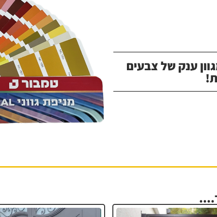
וון ענק של צבעים
!
...