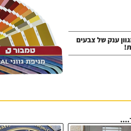
וון ענק של צבעים
!
...