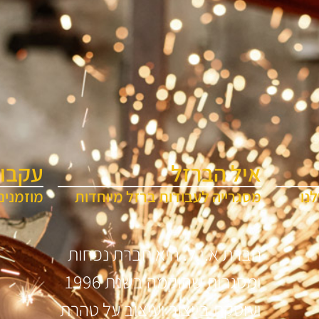
איל הברזל
עקבו 
נו
מסגרייה לעבודות ברזל מיוחדות
מוזמנים
חברת א.י.ל. היא חברת נפחות
ומסגרות שהוקמה בשנת 1996
ועוסקת בייצור ועיצוב על טהרת