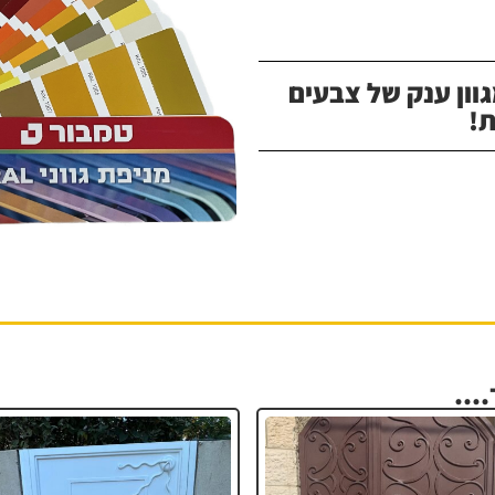
וון ענק של צבעים
!
...