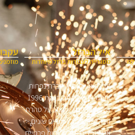
איל הברזל
עקבו 
נו
מסגרייה לעבודות ברזל מיוחדות
מוזמנים
חברת א.י.ל. היא חברת נפחות
ומסגרות שהוקמה בשנת 1996
ועוסקת בייצור ועיצוב על טהרת
הברזל בשילוב חומרים שונים
אנו עובדים מול לקוחות פרטיים